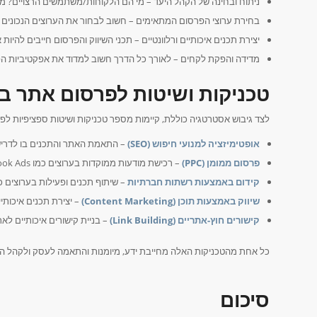
ניתוח ובחינה של הקהל היעד – מי הם הלקוחות/משתמשים הרצויים? מה
בחירת ערוצי הפרסום המתאימים – חשוב לבחור את הערוצים הנכונים (
יצירת תכנים איכותיים ורלוונטיים – תכני השיווק והפרסום חייבים להיות 
מדידה והפקת לקחים – לאורך כל הדרך חשוב למדוד את אפקטיביות 
טכניקות ושיטות לפרסום אתר ב
לצד גיבוש אסטרטגיה כוללת, קיימות מספר טכניקות ושיטות ספציפיות לפ
אופטימיזציה למנועי חיפוש (SEO)
– התאמת האתר והתכנים בו לדרישו
פרסום ממומן (PPC)
– רכישת מודעות ממוקדות בערוצים כמו Google Ads, Facebook Ads וכו', על מנת להגיע לקהלים ספציפיים.
קידום באמצעות רשתות חברתיות
– שיתוף תכנים ופעילות בערוצים כמו Facebook, LinkedIn, Instagram ו
שיווק באמצעות תוכן (Content Marketing)
– יצירת תכנים איכותיי
קישורים חוץ-אתריים (Link Building)
– בניית קישורים איכותיים ל
כל אחת מהטכניקות האלה מחייבת ידע, מיומנות והתאמה לעסק ולקהל היע
סיכום