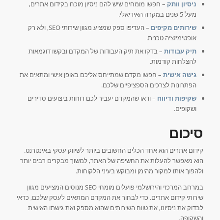
ניסיון וותק
– חפשו מומחים שיש להם ניסיון מוכח בקידום אתרים,
מעל 5 שנים במקרה האידיאלי.
שירותים מקיפים
– העדיפו ספק שמציע מגוון שירותי SEO, ולא רק
אופטימיזציה טכנית.
תיק עבודות
– בדקו את תיק העבודות של המקדם ובקשו דוגמאות
להצלחות קודמות.
גישה אישית
– חפשו מקדם שמתייחס אליכם באופן אישי ומתאים את
הפתרונות לצרכים הספציפיים שלכם.
שקיפות ודיווח
– ודאו שהמקדם יעביר לכם דוחות ביצועים סדירים
ושקופים.
סיכום
קידום אתרים הוא אחד הכלים החשובים ביותר לשיווק עסקי באינטרנט.
הוא מאפשר להעלות את החשיפה של האתר, למשוך מבקרים רבים יותר
ולהפוך אותו למקור מהימן ומבוקש בעיני הלקוחות.
במרחב המרכזי והירושלמי פועלים מומחי SEO מנוסים המציעים מגוון
שירותי קידום אתרים. כדי לבחור את המקדם המתאים לעסק שלכם, כדאי
לבדוק את ניסיונו, את טווח השירותים שהוא מספק ואת גישתו האישית
והשקופה.