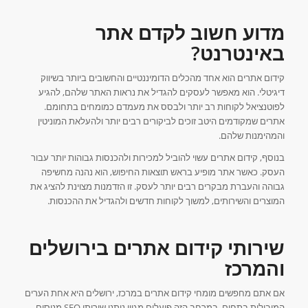
מדוע חשוב לקדם אתר
באינטרנט?
קידום אתרים הוא אחד מהכלים הדומיננטיים והחשובים ביותר בשיווק
דיגיטלי. הוא מאפשר לעסקים להגדיל את נראות האתר שלהם, להגיע
לפוטנציאל לקוחות רב יותר ולבסס את מעמדם כמומחים בתחומם.
אתרים שמקודמים היטב זוכים לביקורים רבים יותר ולהעלאת המוניטין
והמהימנות שלהם.
בנוסף, קידום אתרים עשוי להוביל למכירות ולהכנסות גבוהות יותר עבור
העסק. כאשר אתר מופיע בראש תוצאות החיפוש, הוא נהנה מחשיפה
גבוהה והעברת מבקרים רבים יותר לעסק. זו הזדמנות מצוינת להציג את
המוצרים והשירותים, למשוך לקוחות חדשים ולהגדיל את ההכנסות.
שירותי קידום אתרים בירושלים
והמרכז
אם אתם מחפשים מומחי קידום אתרים במרכז, ירושלים היא אחת הערים
המובילות בתחום. במרחב הזה פועלים מגוון נותני שירותי SEO מנוסים,