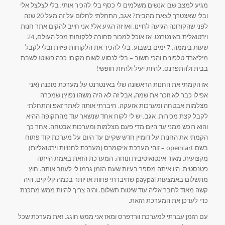
מגיע למצב שבו אנשים משלמים לי כסף בלי להכיר אותי, בלי לצלצל אלי
ובלי שאצטרך לצאת מהבית? אגב, התחלתי לחלום על זה מעל 20 שנה
לפני שהקורונה הגיעה לחיינו. ואז זה הגיע אלי! אני חייב להקים אתר חנות
וירטואלית באינטרנט. אז אוכל למכור סחורה ללקוחות מכל העולם, 24
שעות ביממה, 7 ימים בשבוע, בלי להכיר את הלקוחות פיזית ובלי לקבל
מיליארד טלפונים והכי חשוב – בלי לנסוע לשום מקום! ככה פשוט! לשבת
בבית ולהתפרנס. להיות יעיל ולהיות חופשי!
אז הקמתי את החנות הראשונה שלי באינטרנט על מערכת מוכנה (אני
אפילו כבר לא זוכר את שמה, אבל זה לא היה משהו נפוץ) שמכרה
מצלמות אבטחה ומערכות אזעקה. חיברתי אותה לאתר זאפ והתחלתי
לקבל קצת מכירות. אגב, יש לי לקוח אחד שנשאר עוד מהתקופה ההיא
והוא רוכש ממני עד היום מדי פעם מצלמות ומערכות אבטחה. אחר כך
הקמתי את החנות על דומיין חדש שקיים עד היום על מערכת קוד פתוח
בשם opencart – זוהי מערכת איקומרס (מערכת לחנויות וירטואליות)
מקצועית, מאוד אינטואיטיבית ונוחה. המערכת הזאת באמת הייתה
פטנסטית. היו איתה מספר בעיות שעם הזמן גרמו לי לעזוב אותה. חוץ
מתשלום באמצעות paypal שחיברתי פחות או יותר בכמה קליקים, היה
קשה מאוד לחבר אליה עוד שיטות תשלום. והיה צריך להיות ממש מתכנת
כדי לעדכן את המערכת הזאת.
עם הזמן עברתי למערכת וורדפרס ומאז אני ממש חוגג. זאת מערכת שכל