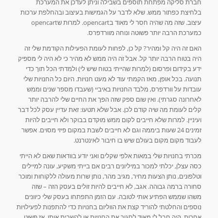
חברת סליקה מפתחת תוספים בשבילה וניתן לעדכן את המערכת
בלחיצת כפתור ממש. שלא לדבר על הגמישות בעיצוב ובהחלפת ערכות
עיצוב. שזה מה שהיה חסר לי מאוד בopencart. למרות שopencart
כמערכת הרבה יותר פשוטה ונוחה מוורדפרס.
האם זה היה קל ומהיר? קל כן, לפחות לעומת הפעילות הקודמת שלי זה
היה בטוח הרבה יותר קל. אבל זה היה ממש לא מהיר כי לא היה לי מספיק
ידע בקידום ופרסום (למרות שהייתי בטוח שיש לי) ולמדתי הכל תוך כדי
תנועה. בכל אופן, מאז הקמתי עוד לא מעט חנויות. היום כל החנויות שלי
עובדות על וורדפרס, מלבד החנויות באיביי (שעבדו מספר שנים וממש
לאחרונה סגרתי). ואין שום ספק שזה הפך את החיים שלי להרבה יותר
קלים לעומת מה שיה קודם לכן. אבל שלא תטעו: זאת עדיין עסק לכל דבר
ועיניין. למרות שלא חייבים לקום ממש מוקדם בבוקר ולא חייבים להיות
זמינים 24 שעות ביממה וגם לא חייבים לשבת במקום פיזי מסוים. אפשר
לעבוד מקום מקום בעולם שיש בו חיבור לאינטרנט.
מכרתי בחנויות שלי במאות אלפי שקלים ואני יודע בוודאות שאם לא הייתי
כסה עצלן, יכלתי למכור במיליונים רבים אם בייתי משקיע, עונה למיילים
וטלפונים, נותן הצעות מחיר, מגיב מהר, נותן שרות מעולה ללקוחות ומוכר
סחורה ברמה גבוהה. אגב, לא חייבים להיות זולים בעסק הזה – שזה
משהו שממש הפתיע אותי לטובה. עם הזמן התפתחו בעסק שלי כיוונים
נוספים והחלטתי להוריד קצת את הווליום בחנויות כדי להתפנות לפעילויות
אחרות. היה חבל לי מאוד לסגור את החנויות או להשבית אותן, אז פשוט