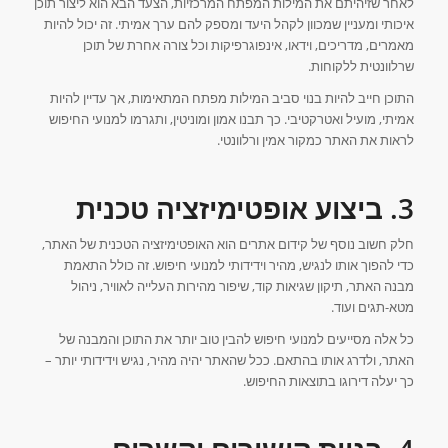
לאחר שזיהיתם את המילות המפתח המרכזיות, הצעד הבא הוא ליצור תוכן
איכותי ומעניין שמכוון לקהל היעד ומספק להם ערך אמיתי. זה יכול להיות
מאמרים, מדריכים, וידאו, אינפוגרפיקות וכל צורה אחרת של תוכן
שרלוונטית ללקוחות.
התוכן חייב להיות בנוי סביב המילות מפתח המתאימות, אך עדיין להיות
אמיתי, מועיל ואטרקטיבי. כך תבנו אמון ומוניטין, ותגרמו למנועי החיפוש
לראות את האתר כמקור אמין ורלוונטי.
3. ביצוע אופטימיזציה טכנית
חלק חשוב נוסף של קידום אתרים הוא האופטימיזציה הטכנית של האתר,
כדי להפוך אותו לנגיש, מהיר וידידותי למנועי חיפוש. זה כולל התאמת
מבנה האתר, תיקון שגיאות קוד, שיפור מהירות העלייה לאוויר, ניהול
מטא-תגים ועוד.
כל אלה מסייעים למנועי חיפוש להבין טוב יותר את התוכן והמבנה של
האתר, ולדרג אותו בהתאם. ככל שהאתר יהיה מהיר, נגיש וידידותי יותר –
כך יעלה דירוגו בתוצאות החיפוש.