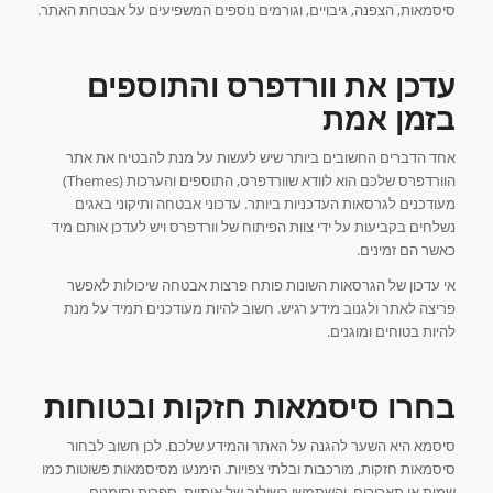
סיסמאות, הצפנה, גיבויים, וגורמים נוספים המשפיעים על אבטחת האתר.
עדכן את וורדפרס והתוספים
בזמן אמת
אחד הדברים החשובים ביותר שיש לעשות על מנת להבטיח את אתר
הוורדפרס שלכם הוא לוודא שוורדפרס, התוספים והערכות (Themes)
מעודכנים לגרסאות העדכניות ביותר. עדכוני אבטחה ותיקוני באגים
נשלחים בקביעות על ידי צוות הפיתוח של וורדפרס ויש לעדכן אותם מיד
כאשר הם זמינים.
אי עדכון של הגרסאות השונות פותח פרצות אבטחה שיכולות לאפשר
פריצה לאתר ולגנוב מידע רגיש. חשוב להיות מעודכנים תמיד על מנת
להיות בטוחים ומוגנים.
בחרו סיסמאות חזקות ובטוחות
סיסמא היא השער להגנה על האתר והמידע שלכם. לכן חשוב לבחור
סיסמאות חזקות, מורכבות ובלתי צפויות. הימנעו מסיסמאות פשוטות כמו
שמות או תאריכים, והשתמשו בשילוב של אותיות, ספרות וסימנים